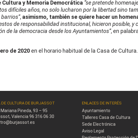
de Cultura y Memoria Democrática
“se pretende homenaje
os difíciles años, no solo lucharon por la libertad sino ta
 barrios”
,
asimismo, también se quiere hacer un homen
stos de responsabilidad institucional, hicieron posible, y 
ión de la democracia desde los Ayuntamientos”
, en palabr
nero de 2020
en el horario habitual de la Casa de Cultura.
 DE CULTURA DE BURJASSOT
ENLACES DE INTERÉS
e Mariana Pineda, 93 – 95
Ayuntamiento
assot, Valencia
96 316 06 30
Talleres Casa de Cultura
stro@burjassot.es
Sede Electrónica
Aviso Legal
Reglamento Protección de 