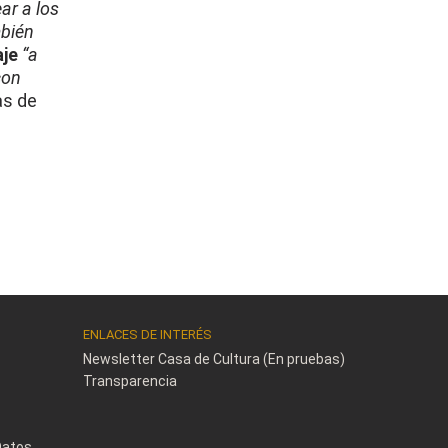
ar a los
mbién
aje
“a
con
as de
ENLACES DE INTERÉS
Newsletter Casa de Cultura (En pruebas)
Transparencia
Datos