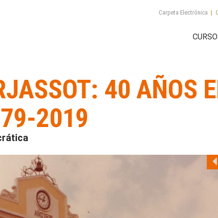
Carpeta Electrónica
|
C
CURSO
RJASSOT: 40 AÑOS 
79-2019
rática