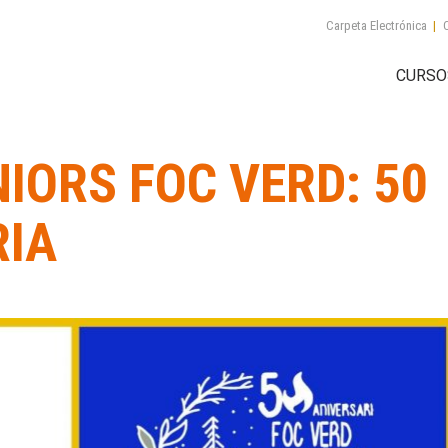
Carpeta Electrónica
|
C
CURSO
IORS FOC VERD: 50
RIA