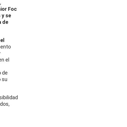
,
ior Foc
 y se
a de
el
iento
y
n el
o de
o su
ibilidad
ados,