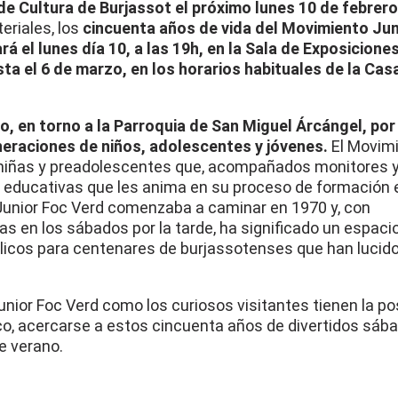
de Cultura de Burjassot el próximo lunes 10 de febrero
teriales, los
cincuenta años de vida del Movimiento Jun
rá el lunes día 10, a las 19h, en la Sala de Exposiciones
a el 6 de marzo, en los horarios habituales de la Cas
o, en torno a la Parroquia de San Miguel Árcángel, por 
raciones de niños, adolescentes y jóvenes.
El Movim
 niñas y preadolescentes que, acompañados monitores 
 educativas que les anima en su proceso de formación e
l Junior Foc Verd comenzaba a caminar en 1970 y, con
s en los sábados por la tarde, ha significado un espaci
ólicos para centenares de burjassotenses que han lucid
unior Foc Verd como los curiosos visitantes tienen la pos
ico, acercarse a estos cincuenta años de divertidos sáb
 verano.