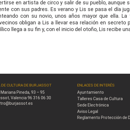
tirse en artista de circo y salir de su pueblo, aunque 
nte con sus padres. Es verano y Lis se pasa el día ju
nteando con su novio, unos años mayor que ella. La 
vecinos obligan a Lis a llevar esa relación en secreto 
co llega a su fin y, con el inicio del otoño, Lis recibe un
 DE CULTURA DE BURJASSOT
ENLACES DE INTERÉS
e Mariana Pineda, 93 – 95
Ayuntamiento
assot, Valencia
96 316 06 30
Talleres Casa de Cultura
stro@burjassot.es
Sede Electrónica
Aviso Legal
Reglamento Protección de 