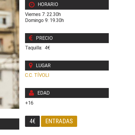
HORARIO
Viernes 7: 22.30h
Domingo 9: 19.30h
PRECIO
Taquilla: 4€
LUGAR
C.C. TÍVOLI
EDAD
+16
4€
ENTRADAS