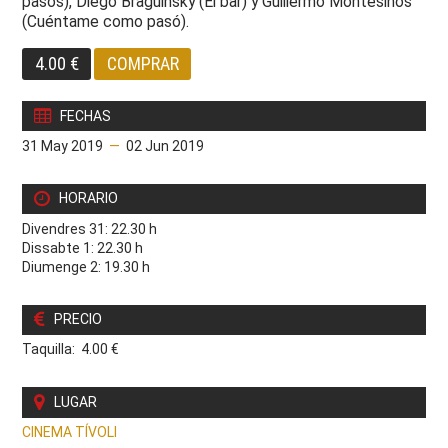
pasos
), Diego Braguinsky (
El bar
) y Guillermo Montesinos
(
Cuéntame como pasó
).
4.00 €
COMPRAR
FECHAS
31 May 2019
—
02 Jun 2019
HORARIO
Divendres 31: 22.30 h
Dissabte 1: 22.30 h
Diumenge 2: 19.30 h
PRECIO
Taquilla: 4.00 €
LUGAR
CINEMA TÍVOLI