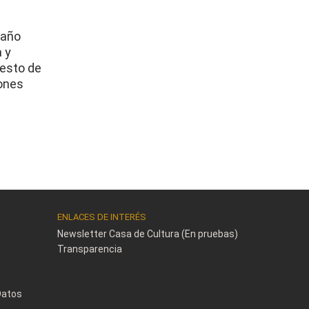
raño
 y
resto de
eones
ENLACES DE INTERÉS
Newsletter Casa de Cultura (En pruebas)
Transparencia
Datos