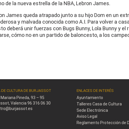
ho de la nueva estrella de la NBA, Lebron James.
Bron James queda atrapado junto a su hijo Dom en un ext
poderosa y malvada conocida como A.I. Para volver a casa
esto deberá unir fuerzas con Bugs Bunny, Lola Bunny y el 
arse, cómo no en un partido de baloncesto, a los camp
 DE CULTURA DE BURJASSOT
ENLACES DE INTERÉS
e Mariana Pineda, 93 – 95
Ayuntamiento
assot, Valencia
96 316 06 30
Talleres Casa de Cultura
stro@burjassot.es
Sede Electrónica
Aviso Legal
Reglamento Protección de 