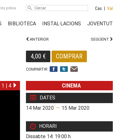
ita prèvia
Cas
|
Val
S
BIBLIOTECA
INSTAL·LACIONS
JOVENTUT
ANTERIOR
SEGÜENT
4,00 €
COMPRAR
COMPARTIR
1
|
4
CINEMA
DATES
14 Mar 2020
—
15 Mar 2020
HORARI
Dissabte 14: 19:00 h