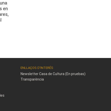
 una
s en
ares,
l
ENLLAÇOS D'INTERÉS
Newsletter Casa de Cultura (En pruebas)
Transparència
des