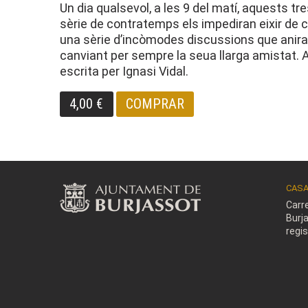
Un dia qualsevol, a les 9 del matí, aquests t
sèrie de contratemps els impediran eixir de 
una sèrie d’incòmodes discussions que anira
canviant per sempre la seua llarga amistat.
escrita per Ignasi Vidal.
4,00 €
COMPRAR
CASA
Carr
Burj
regi