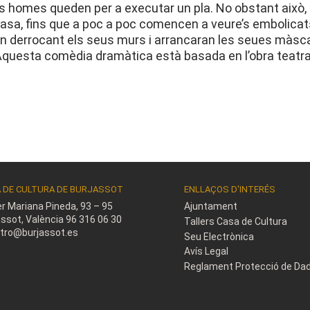
res homes queden per a executar un pla. No obstant això,
casa, fins que a poc a poc comencen a veure’s embolicat
n derrocant els seus murs i arrancaran les seues màsc
 Aquesta comèdia dramàtica està basada en l’obra teatra
 DE CULTURA DE BURJASSOT
ENLLAÇOS D'INTERÉS
er Mariana Pineda, 93 – 95
Ajuntament
assot, València
96 316 06 30
Tallers Casa de Cultura
stro@burjassot.es
Seu Electrònica
Avís Legal
Reglament Protecció de Da