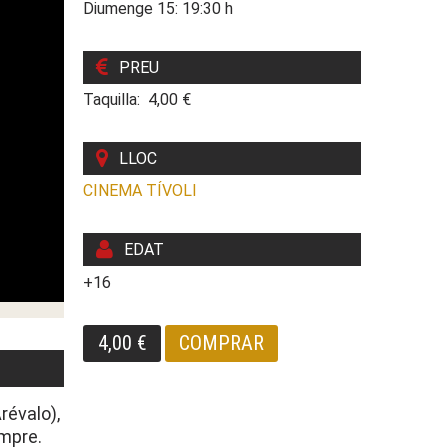
Diumenge 15: 19:30 h
PREU
Taquilla: 4,00 €
LLOC
CINEMA TÍVOLI
EDAT
+16
4,00 €
COMPRAR
révalo),
empre.