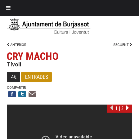
ANTERIOR
SEGÜENT
CRY MACHO
Tívoli
4€
ENTRADES
COMPARTIR
1
|
3