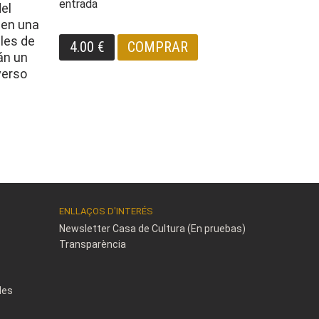
entrada
el
 en una
lles de
4.00 €
COMPRAR
án un
verso
ENLLAÇOS D'INTERÉS
Newsletter Casa de Cultura (En pruebas)
Transparència
des