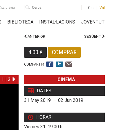
ita prèvia
Cas
|
Val
S
BIBLIOTECA
INSTAL·LACIONS
JOVENTUT
ANTERIOR
SEGÜENT
4.00 €
COMPRAR
COMPARTIR
1
|
3
CINEMA
DATES
31 May 2019
—
02 Jun 2019
HORARI
Viernes 31: 19.00 h