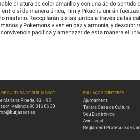
ble criatura de color amarillo y con una ácido sentido d
entre sí de manera única, Tim y Pikachu unirán fuerzas
 misterio. Recopilarán pistas juntos a través de las ca
manos y Pokemons viven en paz y armonía, y descubrir
convivencia pacífica y amenazar de esta manera el uni
 DE CULTURA DE BURJASSOT
ENLLAÇOS D'INTERÉS
er Mariana Pineda, 93 – 95
Ajuntament
assot, València
96 316 06 30
Tallers Casa de Cultura
stro@burjassot.es
Seu Electrònica
Avís Legal
Reglament Protecció de Da