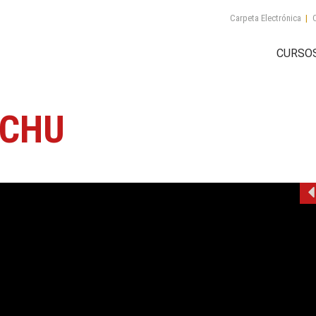
Carpeta Electrónica
|
C
CURSO
ACHU