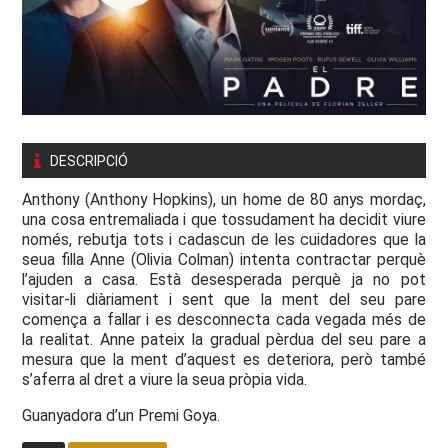
DESCRIPCIÓ
Anthony (Anthony Hopkins), un home de 80 anys mordaç,
una cosa entremaliada i que tossudament ha decidit viure
només, rebutja tots i cadascun de les cuidadores que la
seua filla Anne (Olivia Colman) intenta contractar perquè
l’ajuden a casa. Està desesperada perquè ja no pot
visitar-li diàriament i sent que la ment del seu pare
comença a fallar i es desconnecta cada vegada més de
la realitat. Anne pateix la gradual pèrdua del seu pare a
mesura que la ment d’aquest es deteriora, però també
s’aferra al dret a viure la seua pròpia vida.
Guanyadora d’un Premi Goya.