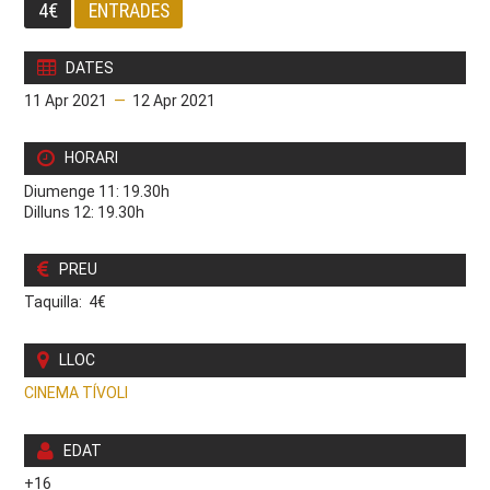
4€
ENTRADES
DATES
11 Apr 2021
—
12 Apr 2021
HORARI
Diumenge 11: 19.30h
Dilluns 12: 19.30h
PREU
Taquilla: 4€
LLOC
CINEMA TÍVOLI
EDAT
+16