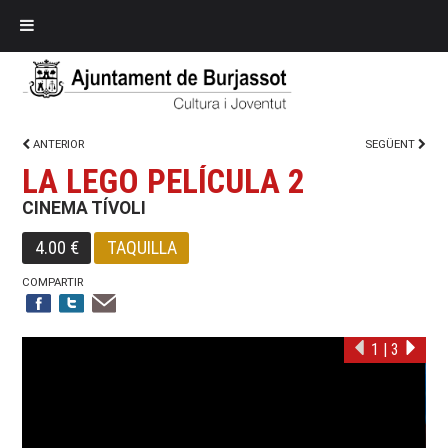
ANTERIOR
SEGÜENT
LA LEGO PELÍCULA 2
CINEMA TÍVOLI
4.00 €
TAQUILLA
COMPARTIR
1
|
3