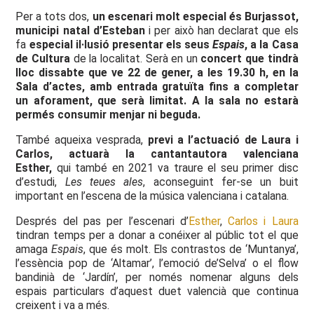
Per a tots dos,
un escenari molt especial és Burjassot,
municipi natal d’Esteban
i per això han declarat que els
fa
especial il·lusió presentar els seus
Espais
, a la Casa
de Cultura
de la localitat. Serà en un
concert que tindrà
lloc dissabte que ve 22 de gener, a les 19.30 h, en la
Sala d’actes,
amb entrada gratuïta fins a completar
un aforament, que serà limitat. A la sala no estarà
permés consumir menjar ni beguda.
També aqueixa vesprada,
previ a l’actuació de Laura i
Carlos, actuarà la cantantautora valenciana
Esther,
qui també en 2021 va traure el seu primer disc
d’estudi,
Les teues ales
, aconseguint fer-se un buit
important en l’escena de la música valenciana i catalana.
Després del pas per l’escenari d’
Esther
,
Carlos i Laura
tindran temps per a donar a conéixer al públic tot el que
amaga
Espais
, que és molt. Els contrastos de ‘Muntanya’,
l’essència pop de ‘Altamar’, l’emoció de’Selva’ o el flow
bandinià de ‘Jardín’, per només nomenar alguns dels
espais particulars d’aquest duet valencià que continua
creixent i va a més.