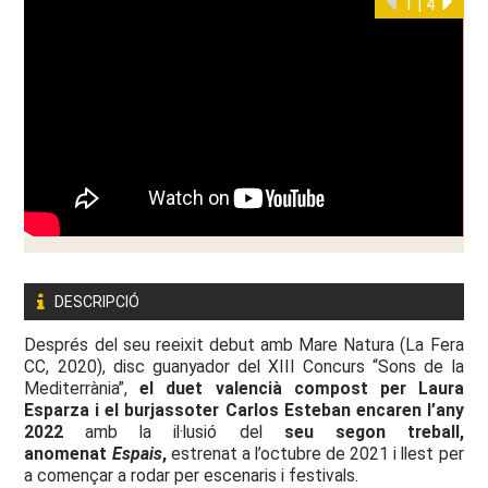
1
|
4
DESCRIPCIÓ
Després del seu reeixit debut amb Mare Natura (La Fera
CC, 2020), disc guanyador del XIII Concurs “Sons de la
Mediterrània”,
el duet valencià compost per Laura
Esparza i el burjassoter Carlos Esteban encaren l’any
2022
amb la il·lusió del
seu segon treball,
anomenat
Espais
,
estrenat a l’octubre de 2021 i llest per
a començar a rodar per escenaris i festivals.