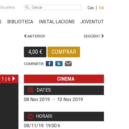
ita prèvia
Cas
|
Val
S
BIBLIOTECA
INSTAL·LACIONS
JOVENTUT
ANTERIOR
SEGÜENT
4,00 €
COMPRAR
COMPARTIR
1
|
6
CINEMA
DATES
08 Nov 2019
—
10 Nov 2019
HORARI
08/11/19: 19:00 h