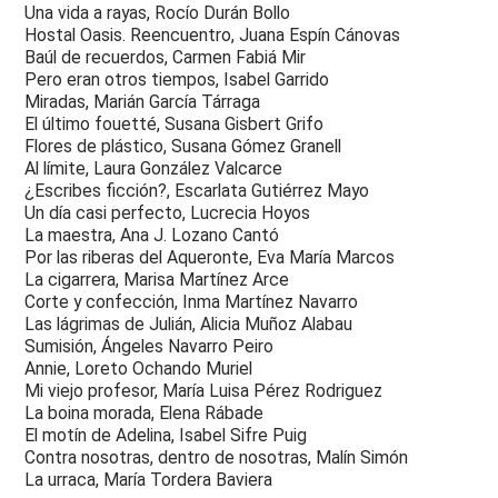
Una vida a rayas, Rocío Durán Bollo
Hostal Oasis. Reencuentro, Juana Espín Cánovas
Baúl de recuerdos, Carmen Fabiá Mir
Pero eran otros tiempos, Isabel Garrido
Miradas, Marián García Tárraga
El último fouetté, Susana Gisbert Grifo
Flores de plástico, Susana Gómez Granell
Al límite, Laura González Valcarce
¿Escribes ficción?, Escarlata Gutiérrez Mayo
Un día casi perfecto, Lucrecia Hoyos
La maestra, Ana J. Lozano Cantó
Por las riberas del Aqueronte, Eva María Marcos
La cigarrera, Marisa Martínez Arce
Corte y confección, Inma Martínez Navarro
Las lágrimas de Julián, Alicia Muñoz Alabau
Sumisión, Ángeles Navarro Peiro
Annie, Loreto Ochando Muriel
Mi viejo profesor, María Luisa Pérez Rodriguez
La boina morada, Elena Rábade
El motín de Adelina, Isabel Sifre Puig
Contra nosotras, dentro de nosotras, Malín Simón
La urraca, María Tordera Baviera