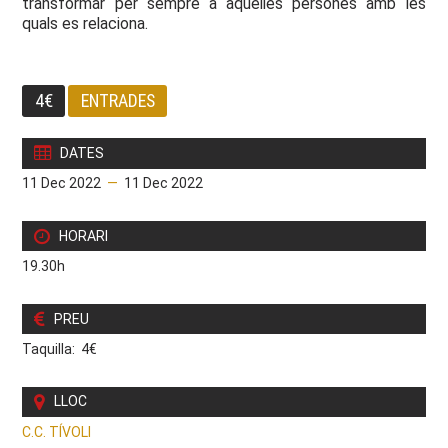
transformar per sempre a aquelles persones amb les
quals es relaciona.
4€
ENTRADES
DATES
11 Dec 2022
—
11 Dec 2022
HORARI
19.30h
PREU
Taquilla: 4€
LLOC
C.C. TÍVOLI