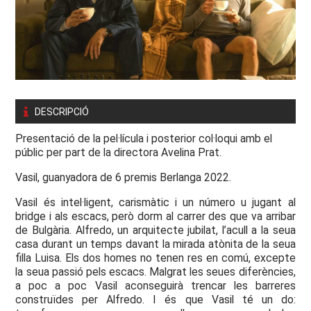
DESCRIPCIÓ
Presentació de la pel·lícula i posterior col·loqui amb el
públic per part de la directora Avelina Prat.
Vasil, guanyadora de 6 premis Berlanga 2022.
Vasil és intel·ligent, carismàtic i un número u jugant al
bridge i als escacs, però dorm al carrer des que va arribar
de Bulgària. Alfredo, un arquitecte jubilat, l’acull a la seua
casa durant un temps davant la mirada atònita de la seua
filla Luisa. Els dos homes no tenen res en comú, excepte
la seua passió pels escacs. Malgrat les seues diferències,
a poc a poc Vasil aconseguirà trencar les barreres
construïdes per Alfredo. I és que Vasil té un do: