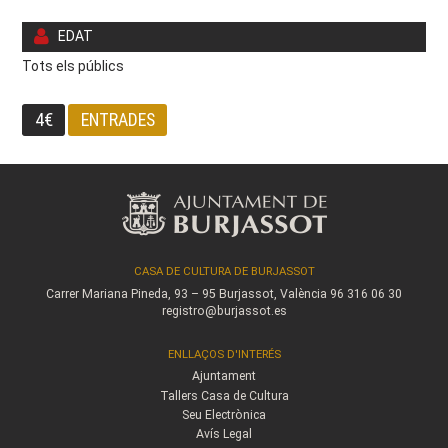
EDAT
Tots els públics
4€
ENTRADES
CASA DE CULTURA DE BURJASSOT
Carrer Mariana Pineda, 93 – 95
Burjassot, València
96 316 06 30
registro@burjassot.es
ENLLAÇOS D'INTERÉS
Ajuntament
Tallers Casa de Cultura
Seu Electrònica
Avís Legal