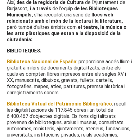
Així,
des de la regidoria de Cultura
de l’Ajuntament de
Burjassot
, i a través
de l’equip
de les Biblioteques
Municipals,
s’ha recopilat una sèrie de
llocs web
relacionats amb el món de la lectura i la literatura,
però també d’altres àmbits com
el teatre, la música o
les arts plàstiques que estan a la disposició de la
ciutadania:
BIBLIOTEQUES:
Biblioteca Nacional de España
: proporciona accés lliure i
gratuït a milers de documents digitalitzats, entre els
quals es compten llibres impresos entre els segles XV i
XX, manuscrits, dibuixos, gravats, fullets, cartells,
fotografies, mapes, atles, partitures, premsa històrica i
enregistraments sonors.
Biblioteca Virtual del Patrimonio Bibliográfico
: recull
les digitalitzacions de 117.845 obres i un total de
6.400.467 d’objectes digitals. Els fons digitalitzats
provenen de biblioteques, arxius i museus, comunitats
autònomes, ministeris, ajuntaments, ateneus, fundacions,
universitats, institucions privades, reials acadèmies,