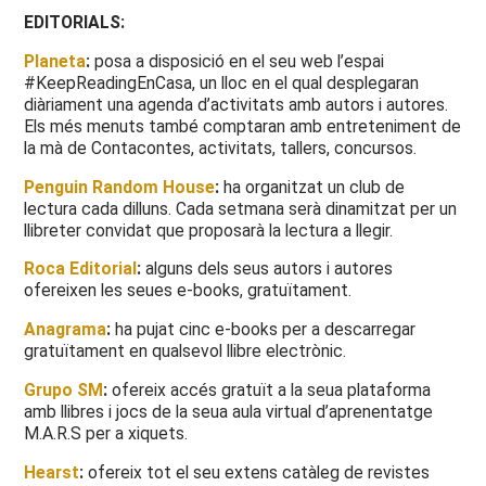
EDITORIALS:
Planeta
:
posa a disposició en el seu web l’espai
#KeepReadingEnCasa, un lloc en el qual desplegaran
diàriament una agenda d’activitats amb autors i autores.
Els més menuts també comptaran amb entreteniment de
la mà de Contacontes, activitats, tallers, concursos.
Penguin Random House
:
ha organitzat un club de
lectura cada dilluns. Cada setmana serà dinamitzat per un
llibreter convidat que proposarà la lectura a llegir.
Roca Editorial
:
alguns dels seus autors i autores
ofereixen les seues e-books, gratuïtament.
Anagrama
:
ha pujat cinc e-books per a descarregar
gratuïtament en qualsevol llibre electrònic.
Grupo SM
:
ofereix accés gratuït a la seua plataforma
amb llibres i jocs de la seua aula virtual d’aprenentatge
M.A.R.S per a xiquets.
Hearst
:
ofereix tot el seu extens catàleg de revistes