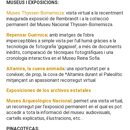
MUSEUS I EXPOSICIONS:
Museo Thyssen-Bornemisza
: visita virtual a la recentment
inaugurada exposició de Rembrandt i a la col·lecció
permanent del Museu Nacional Thyssen-Bornemisza.
Repensar Guernica
:
amb imatges de l’obra
imperceptibles a simple vista per l’ull humà gràcies a la
tecnologia de fotografia ‘gigapixel’, a més de documents
inèdits, comparació de tècniques fotogràfiques i una
cronologia interactiva en el Museu Reina Sofia.
Altamira, la cueva animada
:
una oportunitat per a
conéixer, de prop, la cova de *Altamira durant el Paleolític
mitjançant un apassionant recorregut virtual.
Exposiciones de los archivos estatales
Museo Arqueológico Nacional
:
permet una visita virtual,
un recorregut per l’exposició permanent en el qual es pot
accedir a tota la informació del museu: audiovisuals,
cartells explicatius, il·lustracions, etc…
PINACOTECAS: