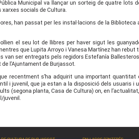
blica Municipal va llançar un sorteig de quatre lots de 
es xarxes socials de Cultura.
res, han passat per les instal·lacions de la Biblioteca a
ien el seu lot de llibres per haver sigut les guanyad
, mentres que Lupita Arroyo i Vanesa Martínez han rebut 
sts van ser entregats pels regidors Estefanía Ballesteros
 de l’Ajuntament de Burjassot.
 que recentment s’ha adquirit una important quantitat
ntil i juvenil, que ja estan a la disposició dels usuaris i 
lts (segona planta, Casa de Cultura) on, en l’actualitat
/juvenil.