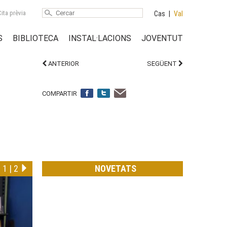
ita prèvia
Cas
|
Val
S
BIBLIOTECA
INSTAL·LACIONS
JOVENTUT
ANTERIOR
SEGÜENT
COMPARTIR
1
|
2
NOVETATS