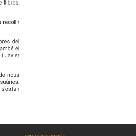
llibres,
 recollir
ores del
també el
 i Javier
 de nous
usuàries.
, s’estan