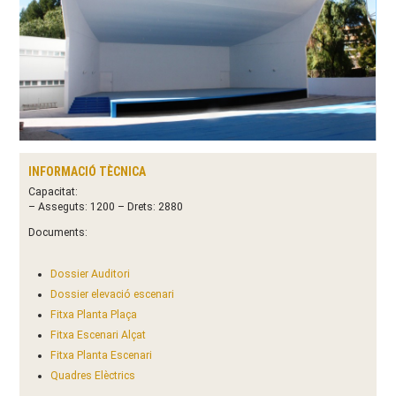
INFORMACIÓ TÈCNICA
Capacitat:
– Asseguts: 1200 – Drets: 2880
Documents:
Dossier Auditori
Dossier elevació escenari
Fitxa Planta Plaça
Fitxa Escenari Alçat
Fitxa Planta Escenari
Quadres Elèctrics