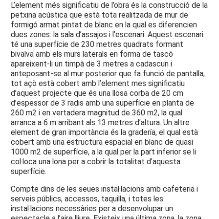
L’element més significatiu de l’obra és la construcció de la
petxina acústica que està tota realitzada de mur de
formigó armat pintat de blanc en la qual es diferencien
dues zones: la sala d’assajos i l’escenari. Aquest escenari
té una superfície de 230 metres quadrats formant
bivalva amb els murs laterals en forma de tascó
apareixent-li un timpà de 3 metres a cadascun i
anteposant-se al mur posterior que fa funció de pantalla,
tot açò està cobert amb l’element mes significatiu
d’aquest projecte que és una llosa corba de 20 cm
d’espessor de 3 radis amb una superfície en planta de
260 m2 i en vertadera magnitud de 360 m2, la qual
arranca a 6 m arribant als 13 metres d’altura. Un altre
element de gran importància és la gradería, el qual està
cobert amb una estructura espacial en blanc de quasi
1000 m2 de superfície, a la qual per la part inferior se li
col·loca una lona per a cobrir la totalitat d’aquesta
superfície.
Compte dins de les seues instal·lacions amb cafeteria i
serveis públics, accessos, taquilla, i totes les
instal·lacions necessàries per a desenvolupar un
espectacle a l’aire lliure. Existeix una última zona, la zona