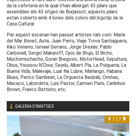
de la cafeteria en la qual s’han albergat 43 pilars que
assemblen els 43 sitges de Burjassot, aquests pilars
estan coberts amb 4 lones dels colors del logotip de la
Casa Cultural.
Per aquest escenari han passat artistes tals com: María
del Mar Bonet, Aute, Juan Perro, Viaje Trova Santiaguera,
Kiko Veneno, Ismael Serrano, Jorge Drexler, Pablo
Carbonell, Sergio Makaroff, Ojos de Brujo, El Bicho,
Muchomuchacho, Goran Bregovic, MotorHead, Sepultura,
Obus, Youssou N’Dour, Seydu, Albert Pla, La Pulqueria, La
Buena Vida, Malevaje, Luar Na Lubre, Marlango, Habana
Blues, Perico Sambeat, La Orquesta Baobab, Orishas,
Macaco, Labordeta, Luis Pastor, Carmen París, Carlinhos
Brown, Franco Battiato, etc.
GALERIA D'IMATGES
1
|
7